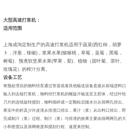
大型高速打浆机
：
适用范围
上海成洵定制生产的高速打浆机适用于蔬菜(西红柿，胡萝
卜，洋葱，辣椒)，浆果水果(猕猴桃，草莓，蓝莓，黑莓，
树莓)、预煮软坚果水果(苹果，梨)、植物（甜叶菊、茶叶、
玫瑰花）的榨汁分离。
设备工艺
将预处理后的物料经泵通过管道或者其他输送设备直接从前端进料口
输入到去核打浆机，物料经打浆机的螺旋片输送至主腔体，经过叶轮
刀片的连续旋转搅刮，物料细碎成一定颗粒后随水分从筛网孔排出。
果实中的籽及少许皮渣从排渣口排出，果汁（浆）从出料口排出，即
完成制汁（浆）过程。制汁（浆）与排渣的效果主要由筛网网孔的大
小和密度以及筛网锥度和搅刮行程、速度来控制。