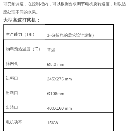
可变频调速，在控制柜内，可以根据要求调节电机旋转速度，用以适
应处理不同的水果。
大型高速打浆机
：
生产能力（T/h）
1~5(按您的需求设计定制)
物料预热温度（℃）
常温
筛网孔
Ø8.0 mm
进料口
245X275 mm
出料口
Ø108mm
出渣口
400X160 mm
电机功率
15KW