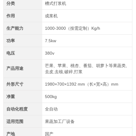
分类
槽式打浆机
作用
成浆机
生产能力
1000-3000（按需定制）Kg/h
功率
7.5kw
电压
380v
芒果、苹果、桃杏、番茄、胡萝卜等果蔬类,
产品用途
去皮,去核,破碎,打浆
外形尺寸
1980×700×1392 mm（长×宽×高）mm
净重
500kg
自动化程度
全自动
适用范围
果蔬加工厂设备
产地
国产