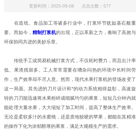
更新时间：2025-09-08 点击次数：577
在造纸、食品加工等诸多行业中，打浆环节犹如基石般重
要。而如今，
精制打浆机
的出现，正以革新之力，奏响了高效与
环保协同共进的美妙乐章。
传统手工或简易机械打浆方式，不仅耗时费力，而且出汁率
低、果渣残留多。工人常常需要在嘈杂闷热的环境中长时间劳
作，生产效率却不尽人意。然而，现代水果打浆机的登场改变了
这一局面。其先进的刀片设计和*的动力系统相得益彰，高速旋
转的刀刃能迅速将水果粉碎成细腻均匀的果浆，短短几分钟内就
能处理大量水果，大大缩短了加工时间，提高了整体生产效率。
无论是柔软多汁的水蜜桃，还是质地较硬的苹果，都能在其精准
的操作下化为浓郁醇厚的果浆，满足大规模生产的需求。