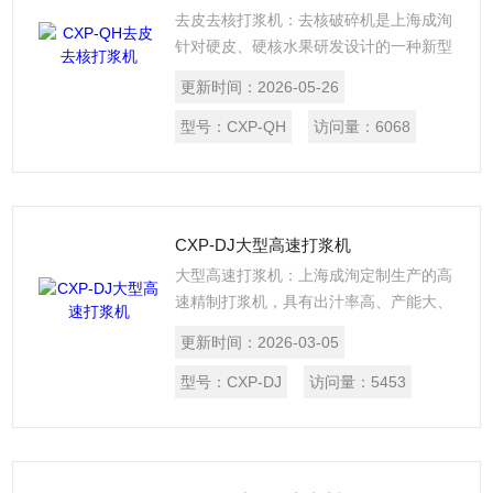
去皮去核打浆机：去核破碎机是上海成洵
针对硬皮、硬核水果研发设计的一种新型
果核分离式打浆机，打浆工艺技术及产品
更新时间：
2026-05-26
质量均具国际专业水平。去核机特别适用
于芒果、百香果、罗汉果、桃子、杏等硬
型号：
CXP-QH
访问量：
6068
皮、硬核水果。设备可以单独用于果核和
果肉分离加工，也经常用于硬核水果的加
工生产线。$n在控制柜内，可以根据要求
调节电机旋转速度，用以适应处理不同的
CXP-DJ大型高速打浆机
水果。
大型高速打浆机：上海成洵定制生产的高
速精制打浆机，具有出汁率高、产能大、
性能稳定等特点。设备适用于多类果蔬的
更新时间：
2026-03-05
打浆、去皮、去籽，以达到浆渣分离的目
的。
型号：
CXP-DJ
访问量：
5453