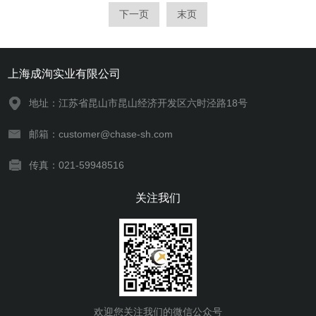
果的加工生产线。$n在控制柜内，可以根
下一页
末页
据要求调节电机旋转速度，用以适应处理
不同的水果。
上海成洵实业有限公司
地址：江苏省昆山市昆山经济开发区六时泾路18号
邮箱：customer@chase-sh.com
传真：021-59948516
关注我们
欢迎您关注我们的微信公众号