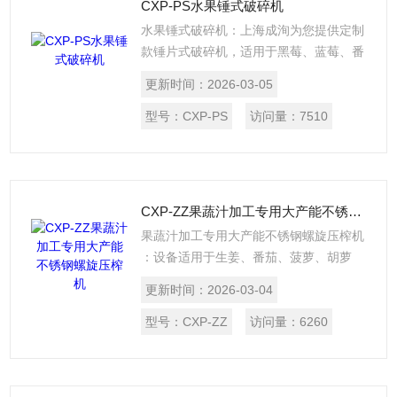
CXP-PS水果锤式破碎机
水果锤式破碎机：上海成洵为您提供定制
款锤片式破碎机，适用于黑莓、蓝莓、番
茄、胡萝卜等新鲜果蔬的破碎榨汁。本公
更新时间：
2026-03-05
司设计并制造的锤片式破碎机，系在引进
并消化的基础上进行技术更新和升级，产
型号：
CXP-PS
访问量：
7510
品质量及破碎工艺技术均在国内前端水
平。本产品具有结构合理、性能稳定、破
碎效果好，以及安装、操作维护简单等特
点,产品设计符合国家食品卫生标准。
CXP-ZZ果蔬汁加工专用大产能不锈钢螺旋压榨机
果蔬汁加工专用大产能不锈钢螺旋压榨机
：设备适用于生姜、番茄、菠萝、胡萝
卜、苹果、芦荟、仙人掌等果蔬类的压榨
更新时间：
2026-03-04
取汁。设备由螺旋轴推进式挤压，具有破
碎、榨汁、排渣功能。本产品具有结构合
型号：
CXP-ZZ
访问量：
6260
理、性能稳定、出汁率高，以及安装、操
作简单等特点，产品设计符合国家食品卫
生标准。