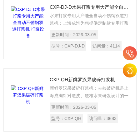
CXP-DJ-D水果打浆专用大产能全自动不锈钢双道打浆机 打浆设备
水果打浆专用大产能全自动不锈钢双道打
浆机：上海成洵为您提供定制款专用打浆
机，适用于芒果、番茄、蔬菜、桃子、青
更新时间：
2026-03-05
梅、百香果、杏、梅子等各种新鲜果蔬。
是本公司消化，自主创新研发，打浆工艺
型号：
CXP-DJ-D
访问量：
4114
技术及产品质量均在具*水平。是果汁果酱
类前处理加工生产线配套使用的一种新型
设备，本产品具有结构合理、出汁率高、
动作灵敏，运行稳定，以及安装、操作简
CXP-QH新鲜罗汉果破碎打浆机
单等特点，产品设计符合国家食品卫生标
新鲜罗汉果破碎打浆机：去核破碎机是上
准。
海成洵针对硬皮、硬核水果研发设计的一
种新型果核分离式打浆机，打浆工艺技术
更新时间：
2026-03-05
及产品质量均具国际专业水平。去核机特
别适用于芒果、百香果、罗汉果、桃子、
型号：
CXP-QH
访问量：
3683
杏等硬皮、硬核水果。设备可以单独用于
果核和果肉分离加工，也经常用于硬核水