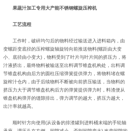
果蔬汁加工专用大产能不锈钢螺旋压榨机
工艺流程
工作时，破碎均匀后的物料经过输送进入进料箱内，由
变螺距变底径的压榨螺旋轴旋转向前推送物料(螺距由大变
小、底径由小变大)，物料受到了叶片与叶片间的挤压力，将
汁液挤出，最终物料被输送至出料调节锥盘机构处，出料调
节锥盘机构由后方的圆柱压缩弹簧提供弹力，将物料堵在螺
旋榨汁仓内，由于后续物料不断被向前挤压输送，当物料的
挤压力大于调节锥盘机构后方的弹簧提供弹力时，料渣便从
锥盘机构弹开的缝隙排出，弹力调节的越大，挤压力越大，
出汁率就越高。
顺时针方向使用(从设备的排渣罐到进料桶末端的手轮轴
承座，调压头在左侧，间隙减小，否则间隙变大) 改变间隙的