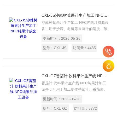
等果蔬汁的加工生产。
CXL-JS沙棘树莓果汁生产加工 NFC纯果汁成套设备
沙棘树莓果汁生产加工 NFC纯果汁成套设
备：用于沙棘、树莓等果蔬汁的清洗、破
碎、打浆、瞬时杀菌、无菌灌装等，是一
更新时间：
2026-05-26
款高效安全的果蔬汁全自动批量加工生产
机械设备。处理量可按需定制。$n设备同
型号：
CXL-JS
访问量：
4435
样适应用：草莓、蓝莓、桑椹、番茄等果
蔬汁的加工生产。
CXL-GZ番茄汁 饮料果汁生产线 NFC纯果汁加工设备
番茄汁 饮料果汁生产线 NFC纯果汁加工
设备：可用于加工制作番茄汁、番茄酱、
番茄罐头，每小时处理量0.5T-50T，按需
更新时间：
2026-05-26
求定制。设备同样适用于：树莓、刺梨、
油柑、桑椹、蓝莓、草莓等果蔬产品的破
型号：
CXL-GZ
访问量：
3772
碎压榨、精制打浆、灭酶杀菌、无菌灌装