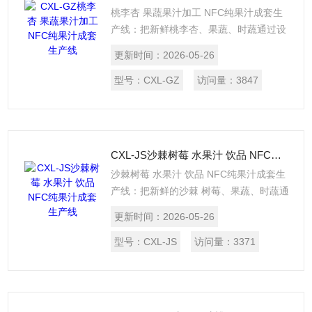
桃李杏 果蔬果汁加工 NFC纯果汁成套生
产线：把新鲜桃李杏、果蔬、时蔬通过设
备（清洗-输送-捡选-去皮去核-预热灭酶-
更新时间：
2026-05-26
精制打浆-分离-均质脱气-UHT高温瞬时杀
菌-无菌灌装）加工成果汁。每小时处理量
型号：
CXL-GZ
访问量：
3847
可按需求设计定制。$n设备同样适用于：
芒果、苹果等新鲜时蔬的果蔬汁加工生
产。
CXL-JS沙棘树莓 水果汁 饮品 NFC纯果汁成套生产线
沙棘树莓 水果汁 饮品 NFC纯果汁成套生
产线：把新鲜的沙棘 树莓、果蔬、时蔬通
过设备（清洗-输送-捡选-去皮去核-预热
更新时间：
2026-05-26
灭酶-精制打浆-分离-均质脱气-UHT高温
瞬时杀菌-无菌灌装）加工成果汁。每小时
型号：
CXL-JS
访问量：
3371
处理量（UHT杀菌温度和无菌灌装量等）
可按需求设计定制。$n设备同样适用于：
草莓、蓝莓、桑椹、番茄等新鲜时蔬的果
蔬汁加工生产。