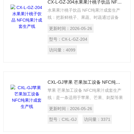
CX-L-GZ-204水果果汁桃子饮品 NFC纯果汁成套生产线
水果果汁桃子饮品 NFC纯果汁成套生产
线：把新鲜桃子、果蔬、时蔬通过设备
（清洗-输送-捡选-去皮去核-预热灭酶-精
更新时间：
2026-05-26
制打浆-分离-均质脱气-UHT高温瞬时杀
菌-无菌灌装）加工成果汁。每小时处理量
型号：
CX-L-GZ-204
可按需求设计定制。$n设备同样适用于：
访问量：
4099
芒果、苹果、李、杏等新鲜时蔬的果蔬汁
加工生产。
CXL-GJ苹果 芒果加工设备 NFC纯果汁成套生产线
苹果 芒果加工设备 NFC纯果汁成套生产
线：是一条适用于苹果、芒果、刺梨等果
蔬汁的清洗、去核破碎、打浆、UHT瞬时
更新时间：
2026-05-26
杀菌、无菌灌装作业的果蔬汁加工生产
线，是一套高效安全的果蔬汁全自动大批
型号：
CXL-GJ
访问量：
3371
量加工生产机械设备。处理量可按需求设
计定制。$n设备同样适应用：杏、桃、李