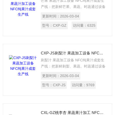
芒果 果蔬汁加工设备 NFC纯果汁成套生
产线：把新鲜芒果、果蔬、时蔬通过设备
（清洗-输送-捡选-去皮去核-预热灭酶-精
更新时间：
2026-03-04
制打浆-分离-均质脱气-UHT高温瞬时杀
菌-无菌灌装）加工成果汁。每小时处理量
型号：
CXP-GZ
访问量：
6325
可按需求设计定制。$n设备同样适用于：
桃、李、杏、苹果等新鲜时蔬的果蔬汁加
工生产。
CXP-JS刺梨汁 果蔬加工设备 NFC纯果汁成套生产线
刺梨汁 果蔬加工设备 NFC纯果汁成套生
产线：把新鲜刺梨、果蔬、时蔬通过设备
（清洗-输送-捡选-去皮去核-预热灭酶-精
更新时间：
2026-03-04
制打浆-分离-均质脱气-UHT高温瞬时杀
菌-无菌灌装）加工成果汁。每小时处理量
型号：
CXP-JS
访问量：
9769
（UHT杀菌温度和无菌灌装量等）均可按
需求设计定制。$n设备同样适用于：芒
果、桃、李、杏、苹果、油柑等新鲜时蔬
的果蔬汁加工生产。
CXL-GZ桃李杏 果蔬果汁加工 NFC纯果汁成套生产线