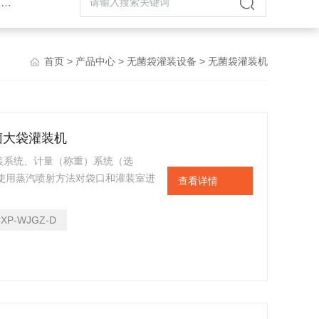
机
首页
>
产品中心
>
无菌袋灌装设备
> 无菌袋灌装机
无菌大袋灌装机
装系统、计量（称重）系统（选
机使用蒸汽喷射方法对袋口和灌装室进
查看详情
均在无菌环境中完成，保障灌装室始
作，管道布设*。物料灌装后常温或室
CXP-WJGZ-D
输费用和风险。