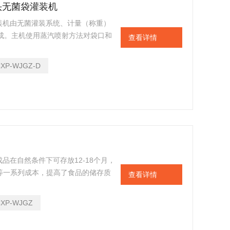
双头无菌袋灌装机
装机由无菌灌装系统、计量（称重）
组成。主机使用蒸汽喷射方法对袋口和
查看详情
装、封口均在无菌环境中完成，保障
4材质制作，管道布设*。物料灌装后
CXP-WJGZ-D
温冷藏运输费用和风险。
品在自然条件下可存放12-18个月，
藏等一系列成本，提高了食品的储存质
查看详情
绝阳光及氧气，最大限度地保证产品
CXP-WJGZ