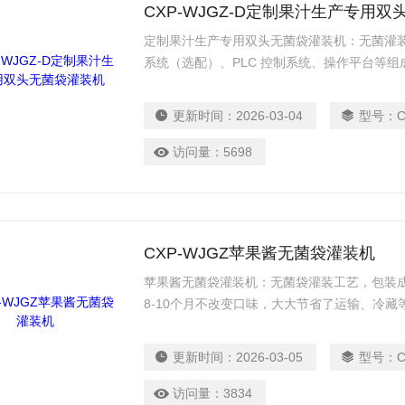
CXP-WJGZ-D定制果汁生产专用
定制果汁生产专用双头无菌袋灌装机：无菌灌
系统（选配）、PLC 控制系统、操作平台等
灌装室进行杀菌，无菌袋口的杀菌、开启、灌
灌装室始终处在无菌状态。设备使用食品级30
更新时间：
2026-03-04
型号：
常温或室温中可以保存一年及以上，可节省低
访问量：
5698
CXP-WJGZ苹果酱无菌袋灌装机
苹果酱无菌袋灌装机：无菌袋灌装工艺，包装成
8-10个月不改变口味，大大节省了运输、冷
量。无菌袋是铝塑复合多层袋，能够有效地隔
品质。
更新时间：
2026-03-05
型号：
访问量：
3834