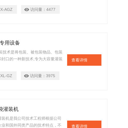
度地保证产品品质。室温下，产品可
CX-AGZ
访问量：
4477
风险。
产专用设备
装技术是将包装、被包装物品、包装
封口的一种新技术,专为大容量灌装
查看详情
8个月，大大节省了运输、冷藏等一系列
设备进行杀菌处理后再经过密闭管道
CXL-GZ
访问量：
3975
程达到无菌要求，保证灌装后产品内
菌袋灌装机
灌装机是我公司技术工程师根据公司
企业和国外同类产品的技术特点，不
查看详情