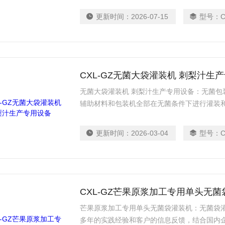
复合多层袋，能够有效地隔绝阳光及氧气,大限
更新时间：
2026-07-15
型号：
保存一年以上，可省去低温冷藏运输的费用及
CXL-GZ无菌大袋灌装机 刺梨汁生
无菌大袋灌装机 刺梨汁生产专用设备：无菌包
辅助材料和包装机全部在无菌条件下进行灌装和
而设计。包装材料在自然条件下可存放12-1
成本，提高了食品的储存质量。物料采用UHT
更新时间：
2026-03-04
型号：
输送至无菌空间内进行灌装，确保整个灌装过
的微生物控制在允许范围内。
CXL-GZ芒果原浆加工专用单头无
芒果原浆加工专用单头无菌袋灌装机：无菌袋
多年的实践经验和客户的信息反馈，结合国内