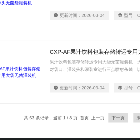
断改进和创新的技术成果。与无菌系统连接后
线控制、交互通信和协同生产。没有通过任何
更新时间：
2026-03-04
型号：
质量。
CXP-AF果汁饮料包装存储转运专
果汁饮料包装存储转运专用大袋无菌灌装机：
对袋口、灌装头和灌装室进行三点喷射杀菌，
采用铝塑复合无菌袋，无菌袋口杀菌、开启、
别适合水果原汁、果酱、浓缩原浆等无菌充填
更新时间：
2026-03-04
型号：
C
光，所以产品在室温下可保存一年以上，省去
共 63 条记录，当前 1 / 8 页 首页 上一页
下一页