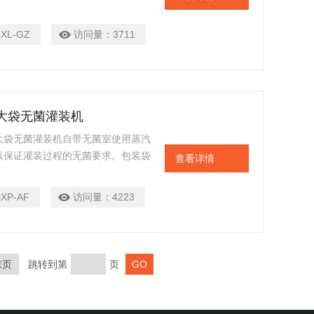
，实现了两台设备之间的连通性、在
其他中间工序，从而确保无菌材料的
CXL-GZ
访问量：
3711
用大袋无菌灌装机
大袋无菌灌装机自带无菌室使用蒸汽
以保证灌装过程的无菌要求。包装袋
查看详情
灌装和封口都在无菌环境下完成。特
灌装。由于无菌袋可以隔绝氧气和阳
XP-AF
访问量：
4223
低温冷藏运输的费用及风险。
末页
跳转到第
页