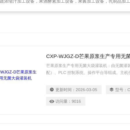
备，乳制品加工设备，生物提取加工设备，破碎榨汁设备，高温杀菌设备，无菌袋灌装机，UHT管式杀菌机，去核破碎机，高速精制打浆机，带式压榨
CXP-WJGZ-D芒果原浆生产专用
芒果原浆生产专用无菌大袋灌装机：由无菌灌
配）、PLC 控制系统、操作平台等组成。主
行杀菌，无菌袋口的杀菌、开启、灌装、封口
终处在无菌状态。设备使用食品级304材质制
更新时间：
2026-03-05
型号：
温中可以保存一年及以上，可节省低温冷藏运
访问量：
9016