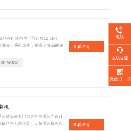
电话
品在自然条件下可存放12-18个
、冷藏等一系列成本，提高了食品的储
查看详情
地隔绝阳光及氧气，最大限度地保证
在线交流
CXP-WJGZ
微信扫一扫
装机
灌装系统是专门为大容量灌装而设计
体食品的无菌包装。无菌灌装机可以
查看详情
产品直接灌装在无菌袋中。无菌袋是铝塑