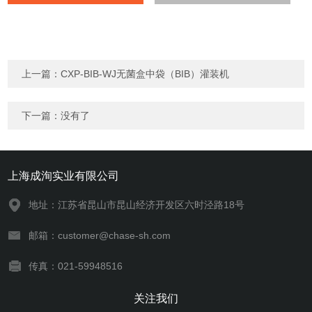
上一篇：
CXP-BIB-WJ无菌盒中袋（BIB）灌装机
下一篇：没有了
上海成洵实业有限公司
地址：江苏省昆山市昆山经济开发区六时泾路18号
邮箱：customer@chase-sh.com
传真：021-59948516
关注我们