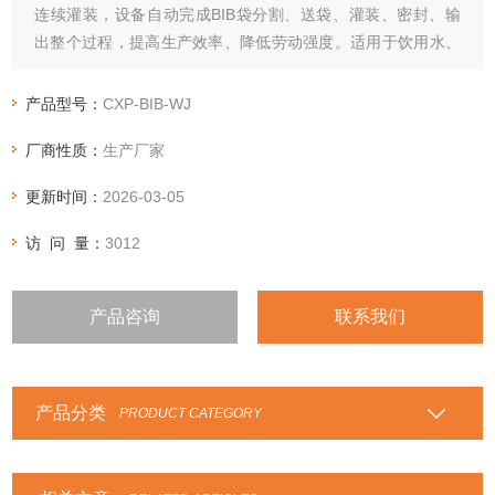
连续灌装，设备自动完成BIB袋分割、送袋、灌装、密封、输
出整个过程，提高生产效率、降低劳动强度。适用于饮用水、
酒、果汁、乳制品、食用油、糖浆、现调饮料包、蛋液等产品
的灌装。
产品型号：
CXP-BIB-WJ
厂商性质：
生产厂家
更新时间：
2026-03-05
访 问 量：
3012
产品咨询
联系我们
产品分类
PRODUCT CATEGORY