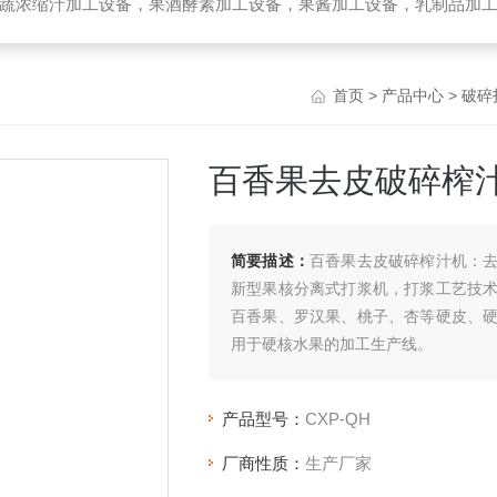
备，乳制品加工设备，生物提取加工设备，破碎榨汁设备，高温杀菌设备，无菌袋灌装机，UHT管式杀菌机，去核破碎机，高速精制打浆机，带式压榨
首页
>
产品中心
>
破碎
百香果去皮破碎榨
简要描述：
百香果去皮破碎榨汁机：
新型果核分离式打浆机，打浆工艺技
百香果、罗汉果、桃子、杏等硬皮、
用于硬核水果的加工生产线。
在控制柜内，可以根据要求调节电机旋
产品型号：
CXP-QH
厂商性质：
生产厂家