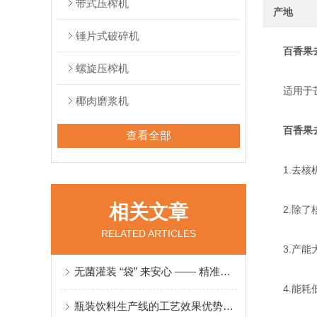
带式压榨机
产地
锤片式破碎机
百香果
螺旋压榨机
适用于芒果
椰肉磨浆机
百香果
查看全部
1.去核机
相关文章
2.除了核
RELATED ARTICLES
3.产能大
无菌灌装 “袋” 来安心 —— 精准守护食品品质
4.能耗低
瓶装饮料生产线的工艺效果优势明显