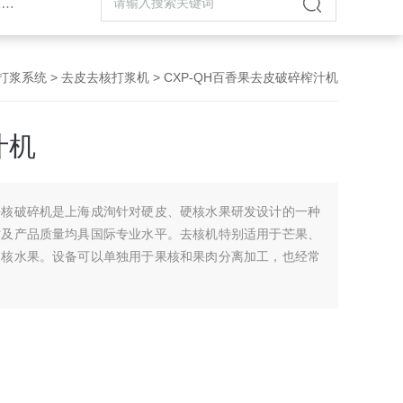
机
打浆系统
>
去皮去核打浆机
> CXP-QH百香果去皮破碎榨汁机
汁机
去核破碎机是上海成洵针对硬皮、硬核水果研发设计的一种
术及产品质量均具国际专业水平。去核机特别适用于芒果、
硬核水果。设备可以单独用于果核和果肉分离加工，也经常
转速度，用以适应处理不同的水果。