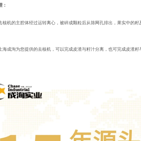
理：
机的主腔体经过运转离心，被碎成颗粒后从筛网孔排出，果实中的籽及
。
成洵为您提供的去核机，可以完成皮渣与籽汁分离，也可完成皮渣籽与