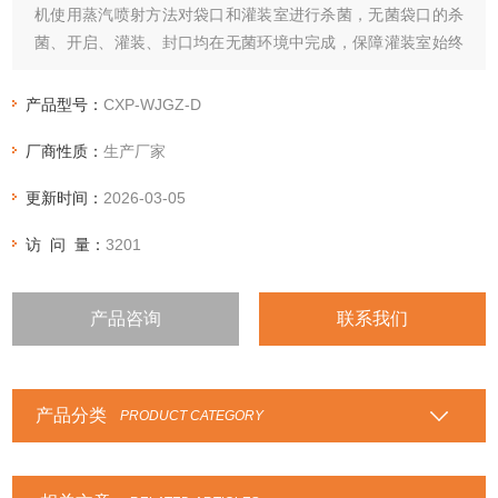
机使用蒸汽喷射方法对袋口和灌装室进行杀菌，无菌袋口的杀
菌、开启、灌装、封口均在无菌环境中完成，保障灌装室始终
处在无菌状态。设备使用食品级304材质制作，管道布设*。物
料灌装后常温或室温中可以保存一年及以上，可节省低温冷藏
产品型号：
CXP-WJGZ-D
运输费用和风险。
厂商性质：
生产厂家
更新时间：
2026-03-05
访 问 量：
3201
产品咨询
联系我们
产品分类
PRODUCT CATEGORY