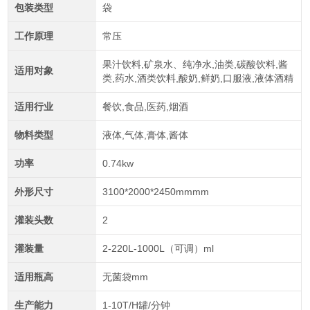
包装类型
袋
工作原理
常压
果汁饮料,矿泉水、纯净水,油类,碳酸饮料,酱
适用对象
类,药水,酒类饮料,酸奶,鲜奶,口服液,液体酒精
适用行业
餐饮,食品,医药,烟酒
物料类型
液体,气体,膏体,酱体
功率
0.74kw
外形尺寸
3100*2000*2450mmmm
灌装头数
2
灌装量
2-220L-1000L（可调）ml
适用瓶高
无菌袋mm
生产能力
1-10T/H罐/分钟