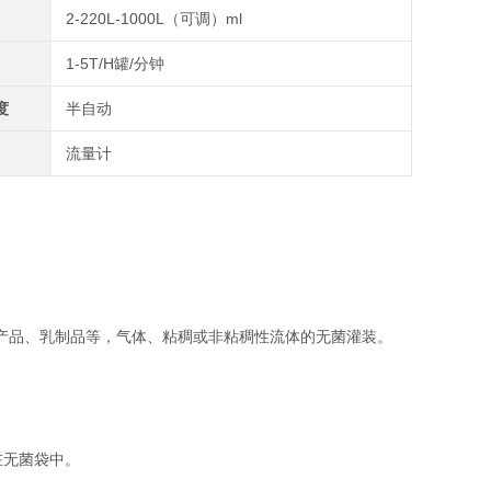
2-220L-1000L（可调）ml
1-5T/H罐/分钟
度
半自动
流量计
品、乳制品等，气体、粘稠或非粘稠性流体的无菌灌装。
在无菌袋中。