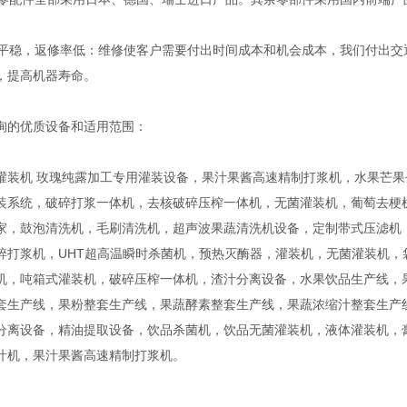
平稳，返修率低：维修使客户需要付出时间成本和机会成本，我们付出交
，提高机器寿命。
的优质设备和适用范围：
机 玫瑰纯露加工专用灌装设备，果汁果酱高速精制打浆机，水果芒果
装系统，破碎打浆一体机，去核破碎压榨一体机，无菌灌装机，葡萄去梗
家，鼓泡清洗机，毛刷清洗机，超声波果蔬清洗机设备，定制带式压滤机
碎打浆机，UHT超高温瞬时杀菌机，预热灭酶器，灌装机，无菌灌装机
机，吨箱式灌装机，破碎压榨一体机，渣汁分离设备，水果饮品生产线，
套生产线，果粉整套生产线，果蔬酵素整套生产线，果蔬浓缩汁整套生产
分离设备，精油提取设备，饮品杀菌机，饮品无菌灌装机，液体灌装机，膏
汁机，果汁果酱高速精制打浆机。