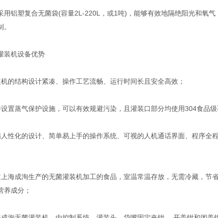
铝塑复合无菌袋(容量2L-220L，或1吨)，能够有效地隔绝阳光和氧
制。
装机设备优势
的结构设计紧凑、操作工艺流畅、运行时间长且安全高效；
置蒸气保护设施，可以有效规避污染，且灌装口部分均使用304食品级
性化的设计、简单易上手的操作系统、可视的人机通话界面、程序全程
海成洵生产的无菌灌装机加工的食品，室温常温存放，无需冷藏，节省
营养成分；
洵无菌灌装机，由控制系统、灌装头、袋嘴固定夹钳、 开盖钳和闭盖