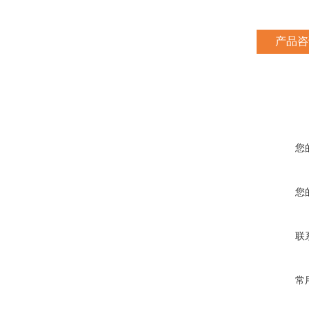
产品咨
您
您
联
常