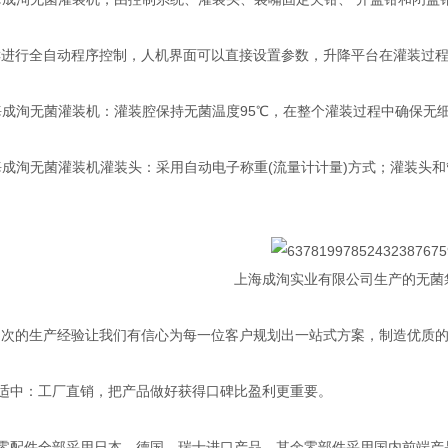
进行全自动程序控制，人机界面可以直接设置参数，升降平台在灌装过程
洵无菌灌装机：灌装腔保持无菌温度95℃，在整个灌装过程中确保无
洵无菌灌装机灌装头：采用自动电子称重(流量计计量)方式；灌装头和管
上海成洵实业有限公司生产的无菌
多次的生产经验让我们有信心为每一位客户规划出一站式方案，制造优质
适中：工厂直销，把产品做好获得口碑比盈利更重要。
零配件全部采用日本、德国、瑞士进口产品。其余零部件采用国内前端产