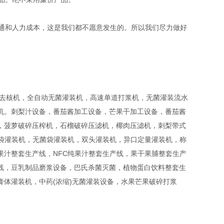
通和人力成本，这是我们都不愿意发生的。所以我们尽力做好
去核机，全自动无菌灌装机，高速单道打浆机，无菌灌装流水
机。刺梨汁设备，番茄酱加工设备，芒果干加工设备，番茄酱
，菠萝破碎压榨机，石榴破碎压滤机，椰肉压滤机，刺梨带式
，袋灌装机，无菌袋灌装机，双头灌装机，异口定量灌装机，称
果汁整套生产线，NFC纯果汁整套生产线，果干果脯整套生产
线，豆乳制品磨浆设备，巴氏杀菌灭菌，植物蛋白饮料整套生
体灌装机，中药(浓缩)无菌灌装设备，水果芒果破碎打浆