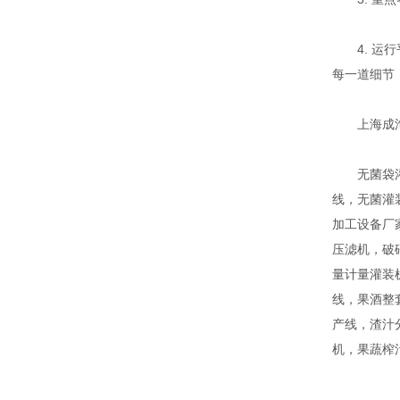
4. 运行
每一道细节
上海成洵
无菌袋灌装
线，无菌灌
加工设备厂
压滤机，破
量计量灌装
线，果酒整
产线，渣汁
机，果蔬榨