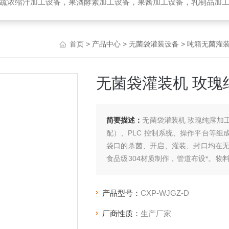
备，乳制品加工设备，生物提取加工设备，破碎榨汁设备，高温杀菌设备，无菌袋灌装机，UHT管式杀菌机，去核破碎机，高速精制打浆机，带式压榨
首页
>
产品中心
>
无菌袋灌装设备
>
吨箱无菌灌
无菌袋灌装机 玫瑰
简要描述：
无菌袋灌装机 玫瑰纯露加
配）、PLC 控制系统、操作平台等
袋口的杀菌、开启、灌装、封口均在
食品级304材质制作，管道布设*。
藏运输费用和风险。
产品型号：
CXP-WJGZ-D
厂商性质：
生产厂家