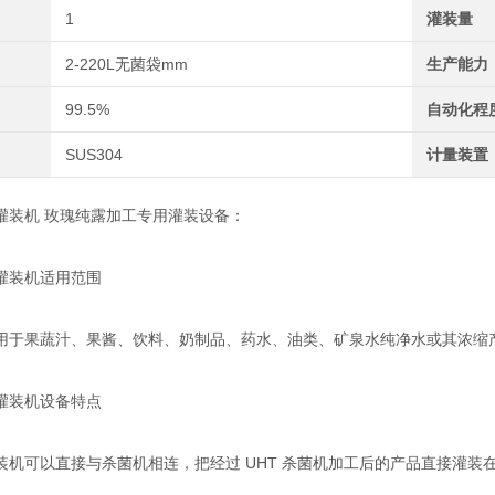
1
灌装量
2-220L无菌袋mm
生产能力
99.5%
自动化程
SUS304
计量装置
机 玫瑰纯露加工专用灌装设备：
装机适用范围
果蔬汁、果酱、饮料、奶制品、药水、油类、矿泉水纯净水或其浓缩产
装机设备特点
可以直接与杀菌机相连，把经过 UHT 杀菌机加工后的产品直接灌装