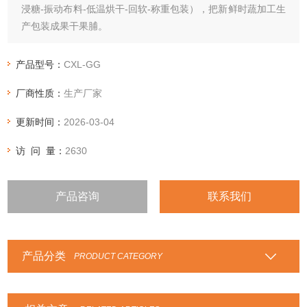
浸糖-振动布料-低温烘干-回软-称重包装），把新鲜时蔬加工生
产包装成果干果脯。
生产工艺包括：前处理系统-真空浸糖系统-连续式低温烘干系
统-包装系统-辅助系统-安装调试-运输-配套设备。
产品型号：
CXL-GG
设备机械包含：鼓泡清洗机-辊杠捡果机-去核去皮切瓣一体机-
厂商性质：
生产厂家
真空浸糖罐等等
更新时间：
2026-03-04
访 问 量：
2630
产品咨询
联系我们
产品分类
PRODUCT CATEGORY