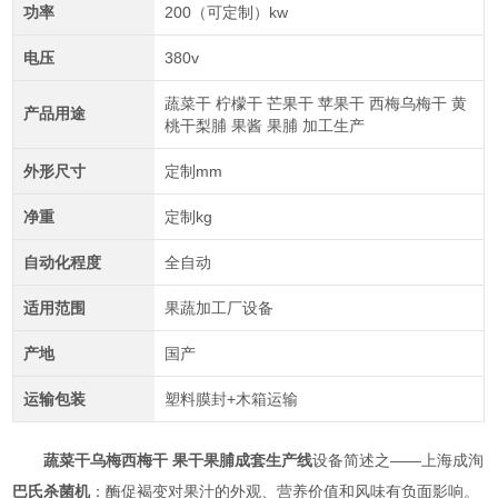
功率
200（可定制）kw
电压
380v
蔬菜干 柠檬干 芒果干 苹果干 西梅乌梅干 黄
产品用途
桃干梨脯 果酱 果脯 加工生产
外形尺寸
定制mm
净重
定制kg
自动化程度
全自动
适用范围
果蔬加工厂设备
产地
国产
运输包装
塑料膜封+木箱运输
蔬菜干乌梅西梅干 果干果脯成套生产线
设备简述之——上海成洵
巴氏杀菌机
：酶促褐变对果汁的外观、营养价值和风味有负面影响。