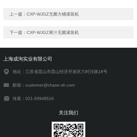
上一篇：
CXP-WJGZ无菌大桶灌装机
下一篇：
CXP-WJGZ果汁无菌灌装机
上海成洵实业有限公司
地址：江苏省昆山市昆山经济开发区六时泾路18号
邮箱：customer@chase-sh.com
传真：021-59948516
关注我们