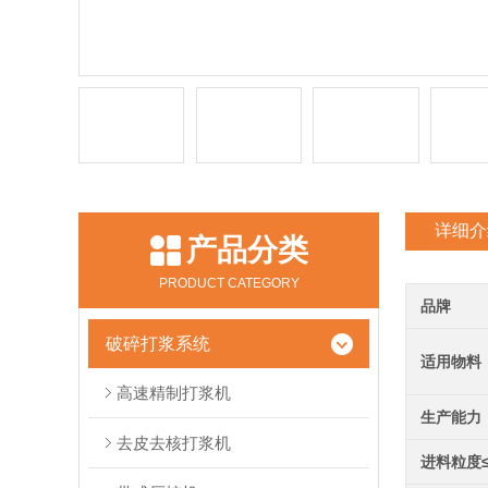
详细介
产品分类
PRODUCT CATEGORY
品牌
破碎打浆系统
适用物料
高速精制打浆机
生产能力
去皮去核打浆机
进料粒度