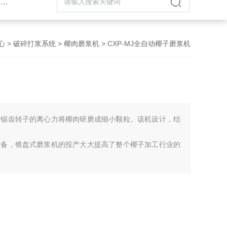
机
心
>
破碎打浆系统
>
椰肉磨浆机
> CXP-MJ全自动椰子磨浆机
带锯齿转子的离心力将椰肉研磨成细小颗粒。该机设计，结
设备，锥盘式磨浆机的投产大大提高了整个椰子加工行业的