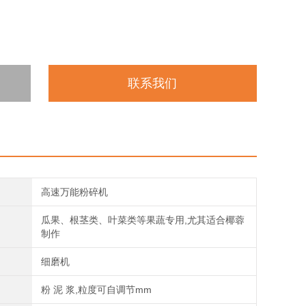
联系我们
高速万能粉碎机
瓜果、根茎类、叶菜类等果蔬专用,尤其适合椰蓉
制作
细磨机
粉 泥 浆,粒度可自调节mm