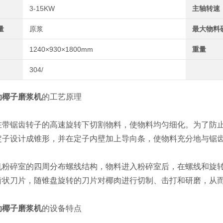
3-15KW
主轴转速
量
原浆
最大物料
1240×930×1800mm
重量
304/
动椰子磨浆机
的工艺原理
锯齿转子的高速旋转下切割物料，使物料均匀细化。为了防止
定子设计成锥形，并在定子内壁加上导向条，使物料充分地与锯
碎室的四周分布螺线结构，物料进入粉碎室后，在螺线和旋转
齿状刀片，随锥盘旋转的刀片对椰肉进行切制、击打和研磨，从
动椰子磨浆机
的设备特点