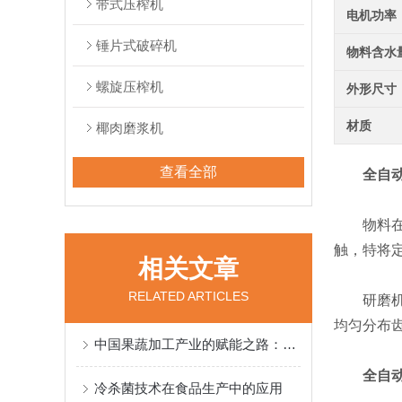
带式压榨机
电机功率
锤片式破碎机
物料含水
螺旋压榨机
外形尺寸
材质
椰肉磨浆机
查看全部
全自
物料在带
触，特将
相关文章
RELATED ARTICLES
研磨机粉
均匀分布
中国果蔬加工产业的赋能之路：品牌驱动与价值创新
全自
冷杀菌技术在食品生产中的应用