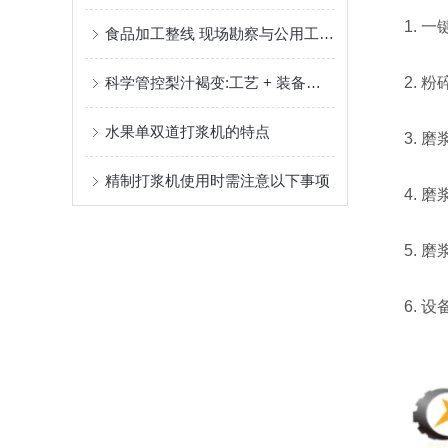
1. 一
食品加工整线 现场勘察与公用工程确认
科学管控梨汁褐变:工艺 + 装备双管齐下筑牢品质防线
2. 粉
水果单双道打浆机的特点
3. 磨
精制打浆机使用时需注意以下事项
4. 磨
5. 磨
6. 设