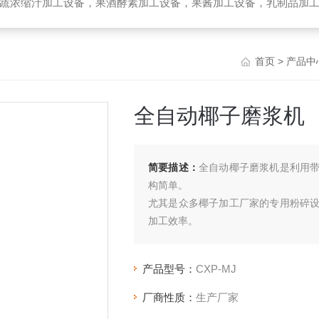
备，乳制品加工设备，生物提取加工设备，破碎榨汁设备，高温杀菌设备，无菌袋灌装机，UHT管式杀菌机，去核破碎机，高速精制打浆机，带式压榨
首页
>
产品中
全自动椰子磨浆机
简要描述：
全自动椰子磨浆机是利用
构简单。
尤其是众多椰子加工厂家的专用粉碎
加工效率。
产品型号：
CXP-MJ
厂商性质：
生产厂家