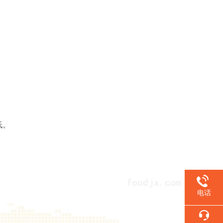
低。
电话