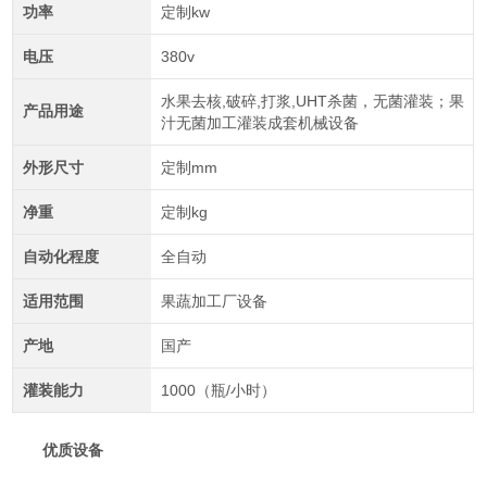
功率
定制kw
电压
380v
水果去核,破碎,打浆,UHT杀菌，无菌灌装；果
产品用途
汁无菌加工灌装成套机械设备
外形尺寸
定制mm
净重
定制kg
自动化程度
全自动
适用范围
果蔬加工厂设备
产地
国产
灌装能力
1000（瓶/小时）
优质设备