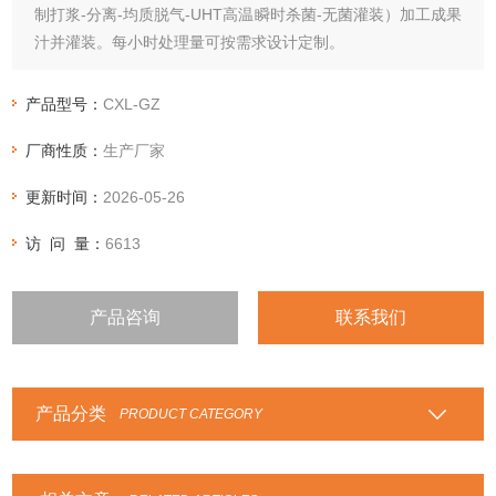
制打浆-分离-均质脱气-UHT高温瞬时杀菌-无菌灌装）加工成果
汁并灌装。每小时处理量可按需求设计定制。
设备适用于：芒果、苹果、桃李杏、草莓、蓝莓、刺梨、沙
棘、油柑等新鲜时蔬的果蔬汁加工生产杀菌灌装。
产品型号：
CXL-GZ
厂商性质：
生产厂家
更新时间：
2026-05-26
访 问 量：
6613
产品咨询
联系我们
产品分类
PRODUCT CATEGORY