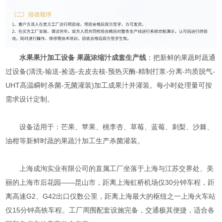
水果果汁加工设备 果蔬浓缩汁成套生产线
：把新鲜的果蔬时蔬通
过设备(清洗-输送-捡选-去皮去核-预热灭酶-精制打浆-分离-均质脱气-
UHT高温瞬时杀菌-无菌灌装)加工成果汁并灌装。每小时处理量可按
需求设计定制。
设备适用于：芒果、苹果、桃李杏、草莓、蓝莓、刺梨、沙棘、
油柑等新鲜时蔬的果蔬汁加工生产杀菌灌装。
上海成洵实业有限公司的直属工厂坐落于上海与江苏交界处、美
丽的上海市后花园——昆山市，距离上海虹桥机场仅30分钟车程，距
离高速G2、G42出口仅数公里，距离上海最大的枢纽之一上海火车站
仅15分钟高铁车程。工厂周围配套设施完备，交通极其便捷，适合各