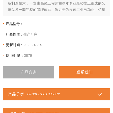
备制造技术，一支由高级工程师和多年专业经验技工组成的队
伍以及一套完整的管理体系。致力于为果蔬工业自动化、信息
化、标准化的上海成洵始终专注于为果蔬加工厂商提供一站式
食品加工解决方案。在市场风云变化的八年以来，上海成洵生
产品型号：
产的产品由于质量精良、价格合理、运行平稳，在同行与客户
厂商性质：
生产厂家
中获得了良好的口碑。
更新时间：
2026-07-15
访 问 量：
3879
产品咨询
联系我们
产品分类
PRODUCT CATEGORY