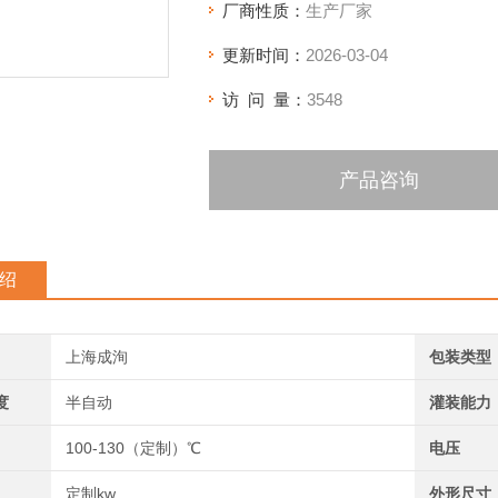
厂商性质：
生产厂家
更新时间：
2026-03-04
访 问 量：
3548
产品咨询
绍
上海成洵
包装类型
度
半自动
灌装能力
100-130（定制）℃
电压
定制kw
外形尺寸