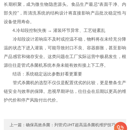
长期积聚，成为微生物隐患源头。食品生产最忌“表面干净、内
部失控"，而清洗系统的结构设计将直接影响产品批次稳定性与
设备使用寿命。
4.冷却段控制失衡 → 灌装环节异常、工艺链紊乱
冷却段设计若响应不及时或控温不稳，物料将在未经充分降
温的状态下进入灌装，可能导致封口不良、容器膨胀，甚至影响
产品感官和储存安全。这类问题在工厂实际运营中极易发生，根
源往往是管式杀菌机系统本身未能有效衔接上下工序。
结语：系统稳定远比参数好看更重要
管式杀菌机的选型不仅仅是配置优劣的比较，更是整条生产
链安全与效率的保障。忽视早期评估，往往会在后期以更高的维
护代价和停产风险付出代价。
上一篇：
确保高效杀菌：列管式UHT超高温杀菌机维护技巧