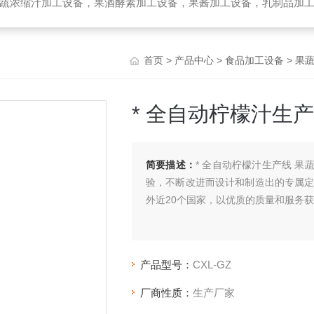
备，乳制品加工设备，生物提取加工设备，破碎榨汁设备，高温杀菌设备，无菌袋灌装机，UHT管式杀菌机，去核破碎机，高速精制打浆机，带式压榨
首页
>
产品中心
>
食品加工设备
>
果
* 全自动柠檬汁生
简要描述：
* 全自动柠檬汁生产线 
验，不断改进而设计和制造出的专属定
外近20个国家，以优质的质量和服务
产品型号：
CXL-GZ
厂商性质：
生产厂家