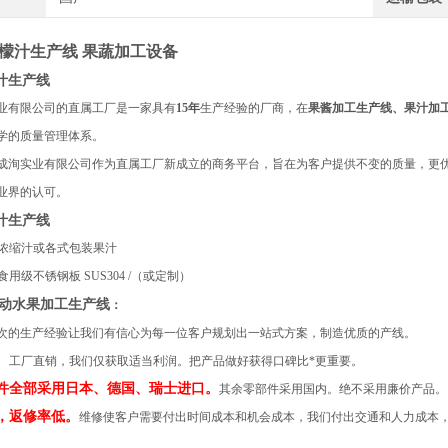
柠檬汁生产线 果蔬加工设备
汁生产线
有限公司的直属工厂是一家具有
15年
生产经验的厂商，在
果酱加工生产线、果汁加
学的质量管理体系。
洵实业有限公司作为直属工厂新成立的商务平台，旨在为客户提供不变的质量，更优
业界的认可。
汁生产线
 浓缩汁或各式包装果汁
食用级不锈钢板 SUS304 /（或定制）
动水果加工生产线
：
次的生产经验让我们有信心为每一位客户规划出一站式方案，制造优质的产线。
。
工厂直销，我们仅获取适当利润。把产品做好获得口碑比*更重要。
零配件全部采用日本、德国、瑞士进口。
其余零部件采用国内。绝不采用廉价产品。
稳，返修率低。
维修使客户需要付出时间成本和机会成本，我们付出交通和人力成本