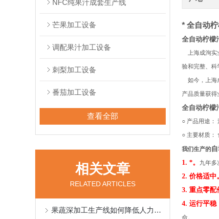
NFC纯果汁成套生产线
芒果加工设备
* 全自动
全自动柠檬
调配果汁加工设备
上海成洵实业
验和完整、科
刺梨加工设备
如今，上海成
番茄加工设备
产品质量获得
全自动柠檬
查看全部
○ 产品用途：
○ 主要材质： 
自
我们生产的
1. *。
九年多
相关文章
2. 价格适中
RELATED ARTICLES
3. 重点
4. 运行平
果蔬深加工生产线如何降低人力成本
命。