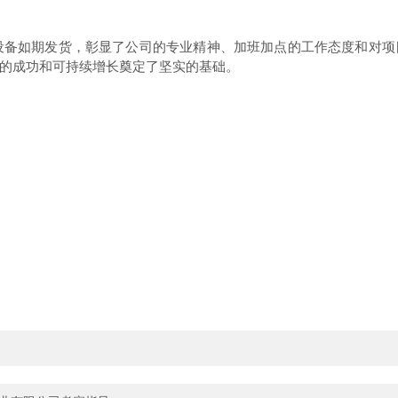
设备如期发货，彰显了公司的专业精神、加班加点的工作态度和对项
的成功和可持续增长奠定了坚实的基础。