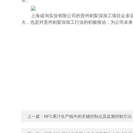
求。
上海成洵实业有限公司的贵州刺梨深加工项目众多
大，也是对贵州刺梨深加工行业的积极推动，为公司未来
上一篇：
NFC果汁生产线中的关键控制点及监测控制方法