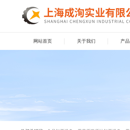
网站首页
关于我们
产品