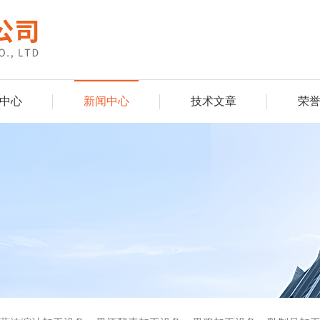
中心
新闻中心
技术文章
荣