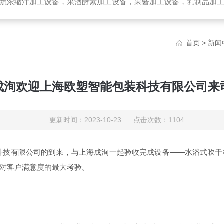
备，乳制品加工设备，生物提取加工设备，破碎榨汁设备，高温杀菌设备，无菌袋灌装机，UHT管式杀菌机，去核破碎机，高速精制打浆机，带式压榨
首页
>
新闻
成洵欢迎上海欧塑智能包装科技有限公司来
更新时间：2023-10-23 点击次数：1104
科技有限公司的到来，
与上海成洵一起验收完成设备
——水浴式吹干
对客户满意度的最大考验。