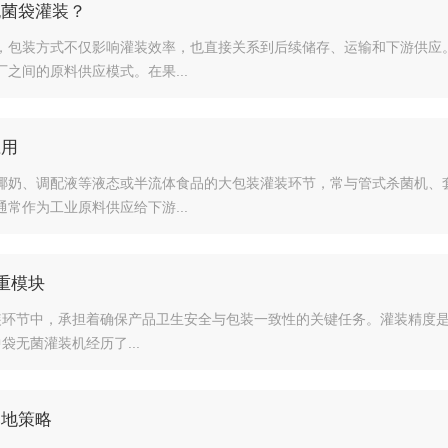
无菌袋灌装？
，包装方式不仅影响灌装效率，也直接关系到后续储存、运输和下游供应
之间的原料供应模式。在果...
应用
椰奶、调配液等液态或半流体食品的大包装灌装环节，常与管式杀菌机、
常作为工业原料供应给下游...
重模块
包装环节中，承担着确保产品卫生安全与包装一致性的关键任务。灌装精度
袋无菌灌装机经历了...
落地策略