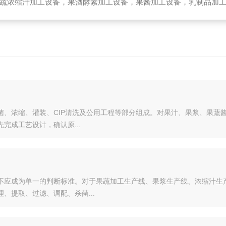
备，乳制品加工设备，生物提取加工设备，破碎榨汁设备，高温杀菌设备，无菌袋灌装机，UHT管式杀菌机，去核破碎机，高速精制打浆机，带式压榨
菌、浓缩、灌装、CIP清洗及公用工程等部分组成。对果汁、果浆、果蔬
完成工艺设计，确认原...
？
不应成为单一的判断标准。对于果蔬加工生产线、果浆生产线、浓缩汁生
、提取、过滤、调配、杀菌...