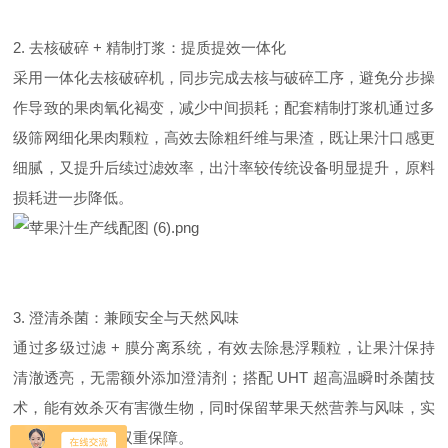
2. 去核破碎 + 精制打浆：提质提效一体化
采用一体化去核破碎机，同步完成去核与破碎工序，避免分步操
作导致的果肉氧化褐变，减少中间损耗；配套精制打浆机通过多
级筛网细化果肉颗粒，高效去除粗纤维与果渣，既让果汁口感更
细腻，又提升后续过滤效率，出汁率较传统设备明显提升，原料
损耗进一步降低。
3. 澄清杀菌：兼顾安全与天然风味
通过多级过滤 + 膜分离系统，有效去除悬浮颗粒，让果汁保持
清澈透亮，无需额外添加澄清剂；搭配 UHT 超高温瞬时杀菌技
术，能
有效
杀灭有害微生物，同时保留苹果天然营养与风味，实
现安全与口感的双重保障。