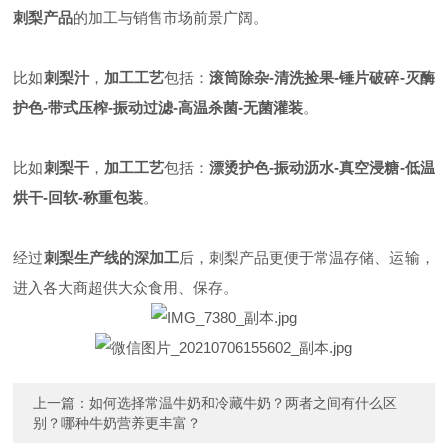
刺梨产品
的加工与销售市场前景广阔。
比如
刺梨汁
，
加工工艺
包括：
滚筒除杂
-
清洗捡果
-
锤片破碎
-
灭酶
护色
-
带式压榨
-
振动过滤
-
高温杀菌
-
无菌灌装
。
比如
刺梨干
，
加工工艺
包括：
漂烫护色
-
振动沥水
-
真空浸糖
-
低温
烘干
-
回软
-
称重包装
。
经过
刺梨生产线的深加工
后，刺梨产品更便于常温存储、运输，
进入各大商超供大众食用、保存。
上一篇：
如何选择常温牛奶和冷藏牛奶？两者之间有什么区
别？哪种牛奶营养更丰富？