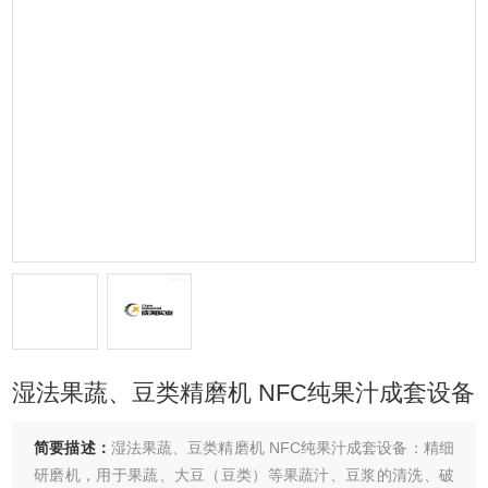
湿法果蔬、豆类精磨机 NFC纯果汁成套设备
简要描述：
湿法果蔬、豆类精磨机 NFC纯果汁成套设备：精细
研磨机，用于果蔬、大豆（豆类）等果蔬汁、豆浆的清洗、破