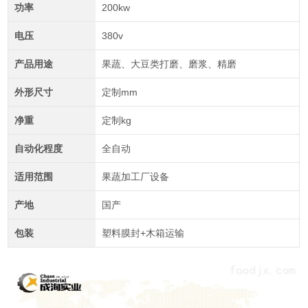
功率
200kw
电压
380v
产品用途
果蔬、大豆类打磨、磨浆、精磨
外形尺寸
定制mm
净重
定制kg
自动化程度
全自动
适用范围
果蔬加工厂设备
产地
国产
包装
塑料膜封+木箱运输