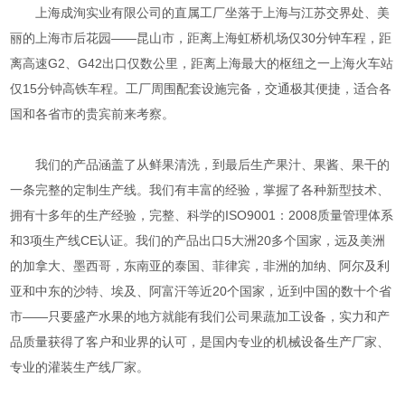
上海成洵实业有限公司的直属工厂坐落于上海与江苏交界处、美
丽的上海市后花园——昆山市，距离上海虹桥机场仅30分钟车程，距
离高速G2、G42出口仅数公里，距离上海最大的枢纽之一上海火车站
仅15分钟高铁车程。工厂周围配套设施完备，交通极其便捷，适合各
国和各省市的贵宾前来考察。
我们的产品涵盖了从鲜果清洗，到最后生产果汁、果酱、果干的
一条完整的定制生产线。我们有丰富的经验，掌握了各种新型技术、
拥有十多年的生产经验，完整、科学的ISO9001：2008质量管理体系
和3项生产线CE认证。我们的产品出口5大洲20多个国家，远及美洲
的加拿大、墨西哥，东南亚的泰国、菲律宾，非洲的加纳、阿尔及利
亚和中东的沙特、埃及、阿富汗等近20个国家，近到中国的数十个省
市——只要盛产水果的地方就能有我们公司果蔬加工设备，实力和产
品质量获得了客户和业界的认可，是国内专业的机械设备生产厂家、
专业的灌装生产线厂家。