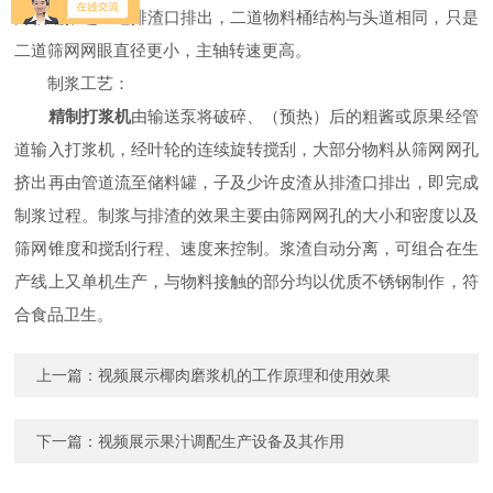
向轴端推进经过排渣口排出，二道物料桶结构与头道相同，只是
二道筛网网眼直径更小，主轴转速更高。
制浆工艺：
精制打浆机
由输送泵将破碎、（预热）后的粗酱或原果经管
道输入打浆机，经叶轮的连续旋转搅刮，大部分物料从筛网网孔
挤出再由管道流至储料罐，子及少许皮渣从排渣口排出，即完成
制浆过程。制浆与排渣的效果主要由筛网网孔的大小和密度以及
筛网锥度和搅刮行程、速度来控制。浆渣自动分离，可组合在生
产线上又单机生产，与物料接触的部分均以优质不锈钢制作，符
合食品卫生。
上一篇：
视频展示椰肉磨浆机的工作原理和使用效果
下一篇：
视频展示果汁调配生产设备及其作用