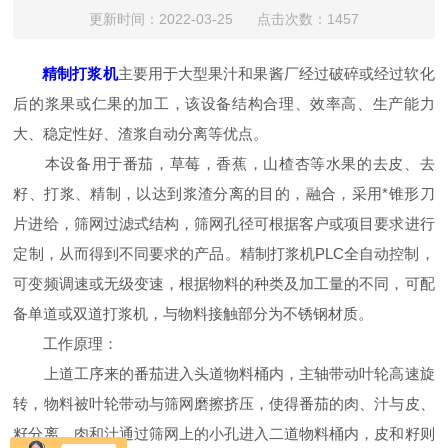
更新时间：2022-03-25 点击次数：1457
精制打浆机
主要用于大型果汁和果酱厂经过破碎或经过软化
后的浆果或仁果的加工，该设备结构合理、效率高、生产能力
大、稳定性好、渣浆自动分离等优点。
本设备用于番茄，草莓，香蕉，山楂杏等水果的去皮、去
籽、打浆、精制，以达到浆渣分离的目的，融合，采用*锥形刀
片进给，筛网过滤式结构，筛网孔径可根据客户或项目要求进行
定制，从而得到不同要求的产品。精制打浆机PLC全自动控制，
可变频调速或无级变速，根据物料的种类及加工量的不同，可配
备单道或双道打浆机，与物料接触部分为不锈钢材质。
工作原理：
上道工序来的番茄进入头道物料桶内，主轴带动叶轮高速旋
转，物料被叶轮带动与筛网磨擦挤压，使得番茄的肉、汁与皮、
籽分离，肉和汁通过筛网上的小孔进入二道物料桶内，皮和籽则