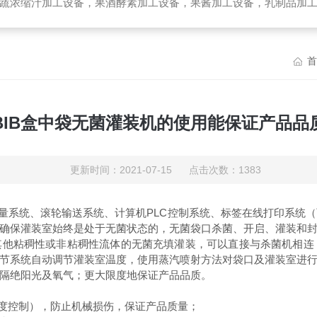
备，乳制品加工设备，生物提取加工设备，破碎榨汁设备，高温杀菌设备，无菌袋灌装机，UHT管式杀菌机，去核破碎机，高速精制打浆机，带式压榨
首
BIB盒中袋无菌灌装机的使用能保证产品品
更新时间：2021-07-15 点击次数：1383
量系统、滚轮输送系统、计算机PLC控制系统、标签在线打印系统
确保灌装室始终是处于无菌状态的，无菌袋口杀菌、开启、灌装和
粘稠性或非粘稠性流体的无菌充填灌装，可以直接与杀菌机相连，
节系统自动调节灌装室温度，使用蒸汽喷射方法对袋口及灌装室进
隔绝阳光及氧气；更大限度地保证产品品质。
度控制），防止机械损伤，保证产品质量；