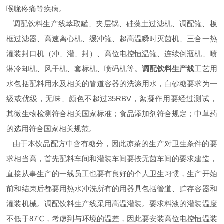
喉咙疼痛等疾病。
调配饮料生产线萃取罐、夹层锅、硅藻土过滤机、调配罐、板
框过滤器、高速离心机、缓冲罐、超高温瞬时灭菌机、三合一热
灌装封口机（冲、灌、封）、高位电控恒温罐、连续倒瓶机、喷
淋冷却机、风干机、套标机、喷码机等。
调配饮料生产线
工艺用
水包括配料用水及相关的管道容器的洗涤用水，白砂糖要求为一
级或优级，无味、颜色不超过35RBV，絮凝作用要经过测试，
其微生物检测符合相关国家标准；食品添加剂符合规定；中草药
的选用符合国家相关规范。
由于本饮品配方中含有糖分，因此凉茶的生产对卫生条件的要
求相当高，首先配料车间和灌装车间要按无菌车间的要求建造，
直接从事生产的一线员工也要有良好的个人卫生习惯，生产开始
前和结束后都要用热水冲洗所有的用器具包括管道、贮存容器和
灌装机械。调配饮料生产线采用高温灌装。要求料液的灌装温度
不低于87℃，考虑到与环境的温差，因此要安装高位电控恒温装