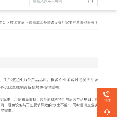
机
首页
>
技术文章
> 选择成套番茄酱设备厂家要注意哪些服务？
？
、生产稳定性乃至产品品质。很多企业采购时过度关注设
服务远比单纯的设备优势更值得重视。
度标准、厂房布局限制，甚至原材料特性与后续产品规划，提
电话
商，避免设备与工艺脱节导致的“水土不服”，同时邀请企业实
发展需求。