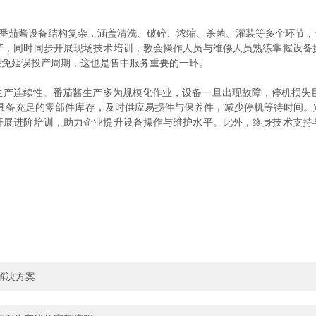
番茄酱设备结构复杂，涵盖清洗、破碎、浓缩、杀菌、灌装等多个环节，
产，同时同步开展现场技术培训，教会操作人员与维修人员熟练掌握设备
避免延误投产周期，这也是售中服务重要的一环。
连续性。番茄酱生产多为规模化作业，设备一旦出现故障，停机损失巨
需具备充足的零部件库存，及时供应易损件与保养件，减少停机等待时间
开展进阶培训，助力企业提升设备操作与维护水平。此外，终身技术支持
解决方案