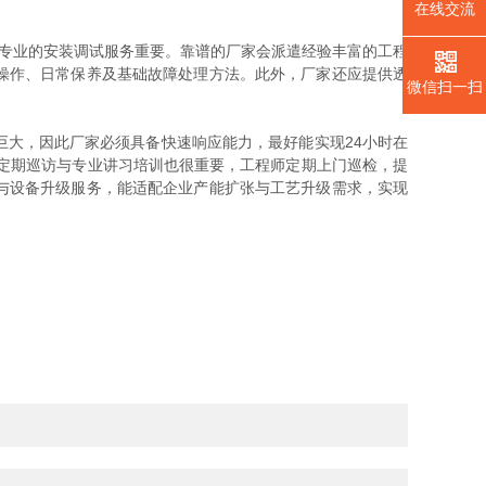
在线交流
专业的安装调试服务重要。靠谱的厂家会派遣经验丰富的工程
操作、日常保养及基础故障处理方法。此外，厂家还应提供透
微信扫一扫
大，因此厂家必须具备快速响应能力，最好能实现24小时在
。定期巡访与专业讲习培训也很重要，工程师定期上门巡检，提
与设备升级服务，能适配企业产能扩张与工艺升级需求，实现