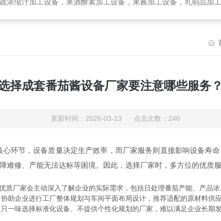
备，乳制品加工设备，生物提取加工设备，破碎榨汁设备，高温杀菌设备，无菌袋灌装机，UHT管式杀菌机，去核破碎机，高速精制打浆机，带式压榨
选择成套番茄酱设备厂家要注意哪些服务
更新时间：2026-03-13 点击次数：240
核心环节，设备质量决定生产效率，而厂家服务则直接影响设备寿命
障难修、产能无法达标等困境。因此，选择厂家时，多方位的优质
优质厂家会主动深入了解企业的实际需求，包括日处理番茄产能、产品浓
协助企业进行工厂整体规划与车间平面布局设计，推荐适配的原材料供应
，只一味选择标准化设备、不提供个性化规划的厂家，难以满足企业长期