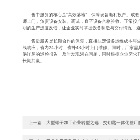
售中服务的核心是“高效落地”，保障设备顺利投产。成套
师上门，负责设备安装、调试，直至设备合格验收、正常投
明的生产进度反馈，让企业实时掌握设备制造与交付情况，
售后服务是长期合作的保障，直接决定设备运维成本与生产
线响应，省内24小时、省外48小时上门维修。同时，厂家
供详尽的巡检报告，及时发现潜在问题，同时根据企业需求
长期共赢。
上一篇：
大型椰子加工企业转型之选：交钥匙一体化整厂