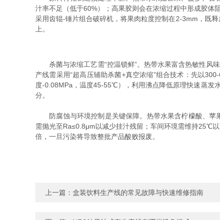
汁率不足（低于60%）；高果胶则会在浓缩过程中形成胶体
采用齿辊-锤片组合破碎机，将果肉粒度控制在2-3mm，
上。
杀菌与浓缩工艺需“控温锁鲜”。热带水果富含热敏性风味
产线需采用“超高压辅助杀菌+真空浓缩”组合技术：先以300-
度-0.08MPa，温度45-55℃），利用沸点降低原理快速蒸
分。
防腐蚀与环境控制是关键保障。热带水果含柠檬酸、苹果酸等
需抛光至Ra≤0.8μm以减少挂汁残留；车间环境需维持25
倍，一旦污染将导致整批产品酸败报废。
上一篇：
盒装饮料生产线的常见故障与快速维修指南