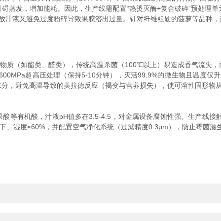
阻碍蒸发，增加能耗。因此，生产线需配置“热烫灭酶+复合破碎”预处理单
既释放汁液又避免过度粉碎导致果胶溶出过量。针对纤维粗硬的菠萝等品种，
物质（如酯类、醛类），传统高温杀菌（100℃以上）易造成香气流失，
600MPa超高压处理（保持5-10分钟），灭活99.9%的微生物且温度
发水分，避免高温导致的美拉德反应（褐变与营养损失），使可溶性固形物从12°
有机酸，汁液pH值多在3.5-4.5，对金属设备腐蚀性强。生产线接触
℃以下、湿度≤60%，并配置空气净化系统（过滤精度0.3μm），防止霉菌