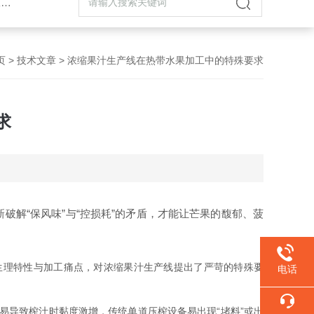
机
页
>
技术文章
> 浓缩果汁生产线在热带水果加工中的特殊要求
求
破解“保风味”与“控损耗”的矛盾，才能让芒果的馥郁、菠
理特性与加工痛点，对浓缩果汁生产线提出了严苛的特殊要
电话
易导致榨汁时黏度激增，传统单道压榨设备易出现“堵料”或出