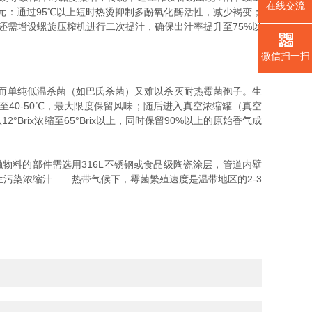
在线交流
元：通过95℃以上短时热烫抑制多酚氧化酶活性，减少褐变；
还需增设螺旋压榨机进行二次提汁，确保出汁率提升至75%以
微信扫一扫
而单纯低温杀菌（如巴氏杀菌）又难以杀灭耐热霉菌孢子。生
仅升至40-50℃，最大限度保留风味；随后进入真空浓缩罐（真空
Brix浓缩至65°Brix以上，同时保留90%以上的原始香气成
物料的部件需选用316L不锈钢或食品级陶瓷涂层，管道内壁
滋生污染浓缩汁——热带气候下，霉菌繁殖速度是温带地区的2-3