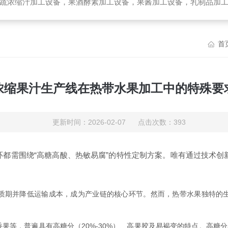
备，乳制品加工设备，生物提取加工设备，破碎榨汁设备，高温杀菌设备，无菌袋灌装机，UHT管式杀菌机，去核破碎机，高速精制打浆机，带式压榨
首
浓缩果汁生产线在热带水果加工中的特殊要
更新时间：2026-02-07 点击次数：393
环都需围绕“高糖高酸、热敏易腐”的特性定制方案。唯有通过技术创新
期并降低运输成本，成为产业链的核心环节。然而，热带水果独特的生
，普遍具有高糖分（20%-30%）、高果胶及易褐变的特点。高糖分