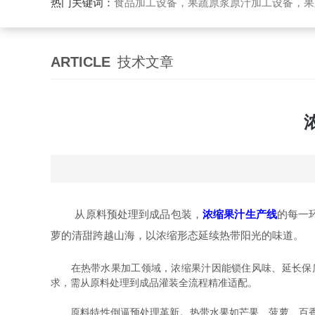
热门关键词：
食品加工设备，果蔬原浆原汁加工设备，果蔬浓缩汁加工设备，果酒酵素加工设备，果酱加工设
ARTICLE
技术文章
从原料预处理到成品包装，
浓缩果汁生产线
的每一
萝的清甜跨越山海，以浓缩形态延续热带阳光的味道。
在热带水果加工领域，浓缩果汁因能锁住风味、延长保质
求，需从原料处理到成品灌装全流程精准适配。
原料特性倒逼预处理革新。热带水果如芒果、菠萝、百香果等